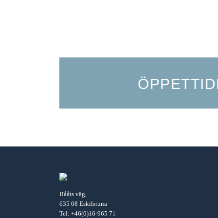
ÖPPETTID
Bååts väg,
635 08 Eskilstuna
Tel:
+46(0)16-965 71