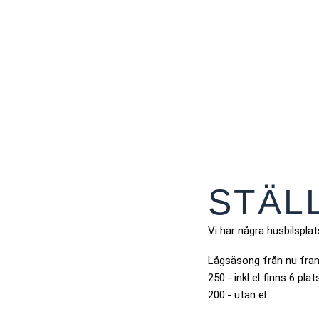
STÄL
Vi har några husbilspla
Lågsäsong från nu fram
250:- inkl el finns 6 plat
200:- utan el