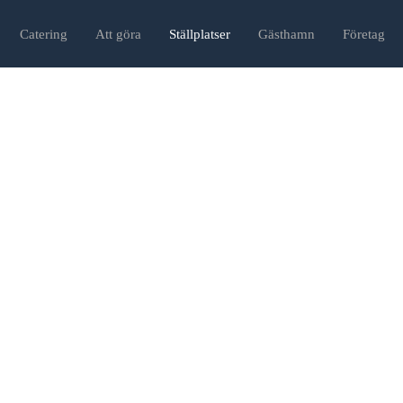
Catering
Att göra
Ställplatser
Gästhamn
Företag