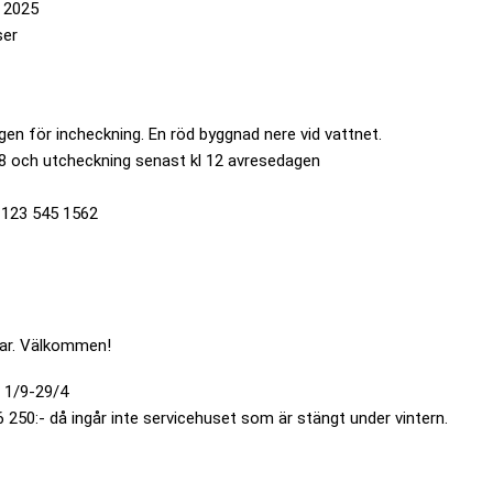
8 2025
ser
gen för incheckning. En röd byggnad nere vid vattnet.
18 och utcheckning senast kl 12 avresedagen
h 123 545 1562
gar. Välkommen!
 1/9-29/4
-6 250:- då ingår inte servicehuset som är stängt under vintern.