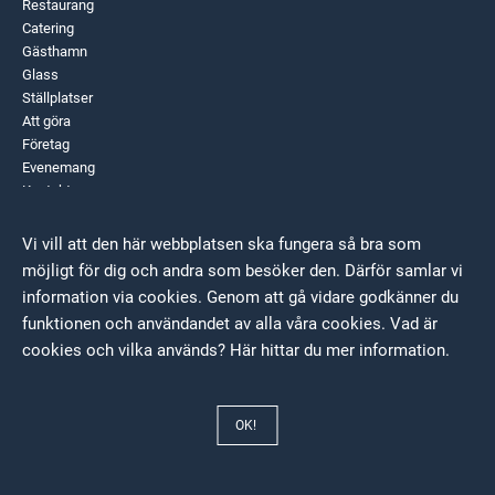
Restaurang
Catering
Gästhamn
Glass
Ställplatser
Att göra
Företag
Evenemang
Kontakta oss
Vi vill att den här webbplatsen ska fungera så bra som
Sociala medier
möjligt för dig och andra som besöker den. Därför samlar vi
information via cookies. Genom att gå vidare godkänner du
Facebook
Instagram
funktionen och användandet av alla våra cookies. Vad är
LinkedIn
cookies och vilka används?
Här hittar du mer information.
OK!
Sundbyholms gästhamn | 2021
Hemsida framtagen av Columbird AB